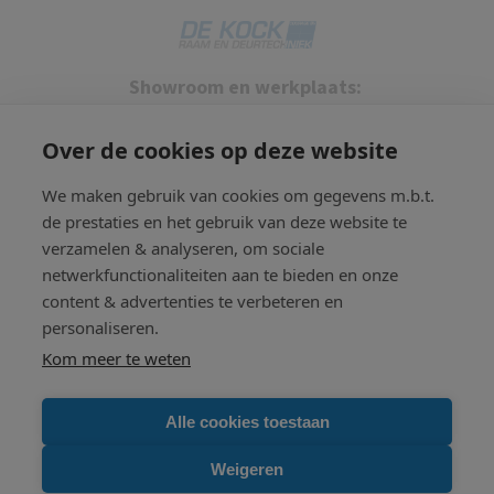
Showroom en werkplaats:
Business Park Stein 210
6181 MB Elsloo
Over de cookies op deze website
Kantoor:
We maken gebruik van cookies om gegevens m.b.t.
Kempstraat 53B
de prestaties en het gebruik van deze website te
6121XW Born
verzamelen & analyseren, om sociale
netwerkfunctionaliteiten aan te bieden en onze
Telefoon:
+31 46 4334 131
content & advertenties te verbeteren en
E-mail:
info@couragebv.nl
personaliseren.
Kom meer te weten
Alle cookies toestaan
Weigeren